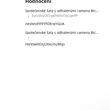
Hodnocení
Společenské šaty s odhalenými rameny Bicotone 336 zelené
bzUdoyOErqkPdHvTDCqePP
|
Hodnocení produktu je 5 z 5 hvězdiček.
nesNndYFFYfOErqYGUA
Společenské šaty s odhalenými rameny Bicotone 336 černé
|
Hodnocení produktu je 5 z 5 hvězdiček.
HIzVowXOsjUXvLmuMqs