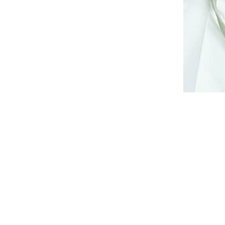
14 dnů
Dodání cca do 10 až 14 dnů
2 350 Kč
DETAIL
 peplum
Elegantní a sofistikovaný
louhými
společenský overal se zajímavě
amenou,
řešeným topem. Přiléhavý top s
nabranými...
S
M
L
XL
XXL
SLEVA