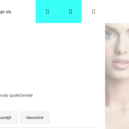
Hledat
Přihlášení
Nákupní
je objednávka
Věrnostní slevy
Obchodní podmínky
košík
raly společenské
vanější
Abecedně