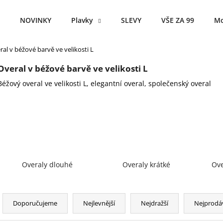
NOVINKY
Plavky
SLEVY
VŠE ZA 99
Mo
ral v béžové barvě ve velikosti L
Co potřebujete najít?
Overal v béžové barvě ve velikosti L
Béžový overal ve velikosti L, elegantní overal, společenský overal
HLEDAT
Doporučujeme
Overaly dlouhé
Overaly krátké
Ove
Ř
a
Doporučujeme
Nejlevnější
Nejdražší
Nejprodá
z