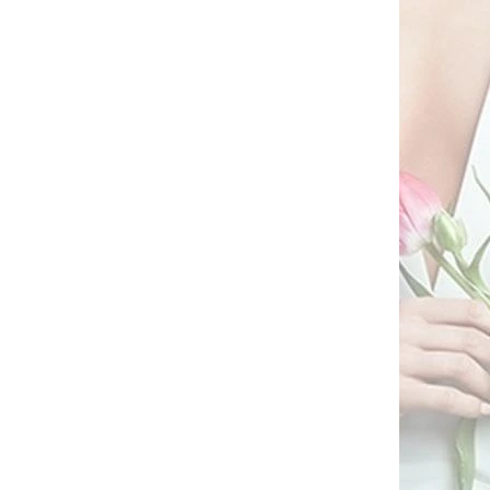
ral MOE
Společenský overal s fiží Stylove
S420 béžový