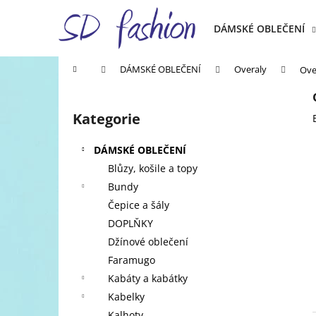
K
Přejít
na
o
DÁMSKÉ OBLEČENÍ
obsah
Zpět
Zpět
š
do
do
í
Domů
DÁMSKÉ OBLEČENÍ
Overaly
Ove
k
obchodu
obchodu
P
o
Kategorie
Přeskočit
s
kategorie
t
DÁMSKÉ OBLEČENÍ
r
Blůzy, košile a topy
a
Bundy
n
Čepice a šály
n
DOPLŇKY
í
Džínové oblečení
p
Faramugo
a
Kabáty a kabátky
n
Kabelky
e
Kalhoty