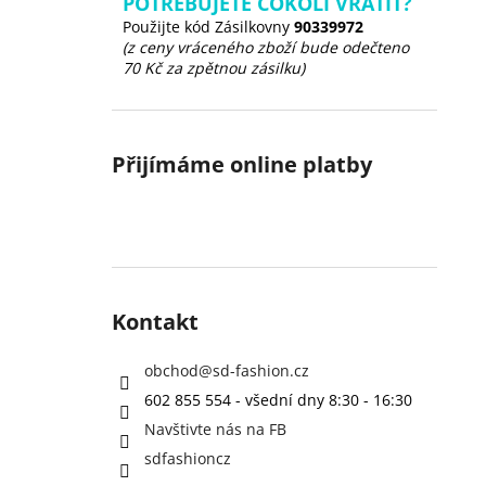
POTŘEBUJETE COKOLI VRÁTIT?
Použijte kód Zásilkovny
90339972
(z ceny vráceného zboží bude odečteno
70 Kč za zpětnou zásilku)
Přijímáme online platby
Kontakt
obchod
@
sd-fashion.cz
602 855 554 - všední dny 8:30 - 16:30
Navštivte nás na FB
sdfashioncz