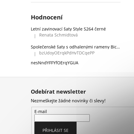
Hodnocení
Letní zavinovací šaty Style S264 černé
Renata Schmidtová
|
Hodnocení produktu je 5 z 5 hvězdiček.
Společenské šaty s odhalenými rameny Bicotone 336 zelené
bzUdoyOErqkPdHvTDCqePP
|
Hodnocení produktu je 5 z 5 hvězdiček.
nesNndYFFYfOErqYGUA
Z
á
Odebírat newsletter
p
Nezmeškejte žádné novinky či slevy!
a
t
E-mail
í
PŘIHLÁSIT SE