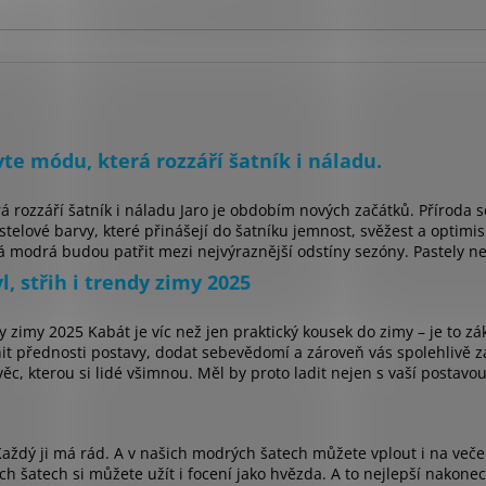
te módu, která rozzáří šatník i náladu.
á rozzáří šatník i náladu Jaro je obdobím nových začátků. Příroda 
telové barvy, které přinášejí do šatníku jemnost, svěžest a optimis
 modrá budou patřit mezi nejvýraznější odstíny sezóny. Pastely nej
, střih i trendy zimy 2025
dy zimy 2025 Kabát je víc než jen praktický kousek do zimy – je to z
it přednosti postavy, dodat sebevědomí a zároveň vás spolehlivě za
ěc, kterou si lidé všimnou. Měl by proto ladit nejen s vaší postavou,
aždý ji má rád. A v našich modrých šatech můžete vplout i na večern
ch šatech si můžete užít i focení jako hvězda. A to nejlepší nakonec