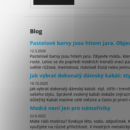
Blog
Pastelové barvy jsou hitem jara. Objev
12.3.2026
Pastelové barvy jsou hitem jara. Objevte módu, kter
roste. Letos se do popředí módních trendů vrací pas
světle růžová, mentolová, máslově žlutá nebo jemná
Jak vybrat dokonalý dámský kabát: styl
16.10.2025
Jak vybrat dokonalý dámský kabát: styl, střih i tren
vašeho stylu. Správně zvolený kabát dokáže zvýrazn
důležitý Kabát nosíme celé měsíce a často je první v
Modrá není jen pro námořníky
22.6.2022
Máte rádi modrou? Evokuje léto, vodu, odpočinek. K
využijete na různé příležitosti. V modrých metalický