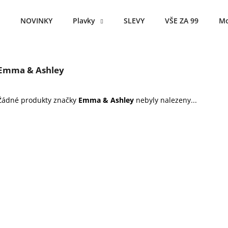
NOVINKY
Plavky
SLEVY
VŠE ZA 99
Mo
Co potřebujete najít?
Emma & Ashley
HLEDAT
Žádné produkty značky
Emma & Ashley
nebyly nalezeny...
Doporučujeme