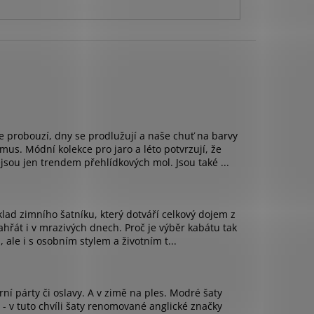
se probouzí, dny se prodlužují a naše chuť na barvy
mus. Módní kolekce pro jaro a léto potvrzují, že
sou jen trendem přehlídkových mol. Jsou také ...
áklad zimního šatníku, který dotváří celkový dojem z
hřát i v mrazivých dnech. Proč je výběr kabátu tak
 ale i s osobním stylem a životním t...
í párty či oslavy. A v zimě na ples. Modré šaty
 - v tuto chvíli šaty renomované anglické značky