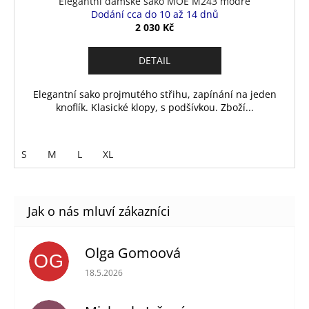
Elegantní dámské sako MOE M243 modré
Dodání cca do 10 až 14 dnů
2 030 Kč
DETAIL
Elegantní sako projmutého střihu, zapínání na jeden
knoflík. Klasické klopy, s podšívkou. Zboží...
S
M
L
XL
Olga Gomoová
OG
Hodnocení obchodu je 5 z 5 hvězdiček.
18.5.2026