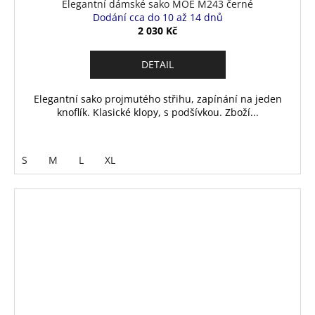
Elegantní dámské sako MOE M243 černé
Dodání cca do 10 až 14 dnů
2 030 Kč
DETAIL
Elegantní sako projmutého střihu, zapínání na jeden
knoflík. Klasické klopy, s podšívkou. Zboží...
S
M
L
XL