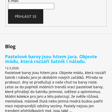
t
E-mail
í
PŘIHLÁSIT SE
Blog
Pastelové barvy jsou hitem jara. Objevte
módu, která rozzáří šatník i náladu.
12.3.2026
Pastelové barvy jsou hitem jara. Objevte módu, která rozzáří
šatník i náladu Jaro je obdobím nových začátků. Příroda se
probouzí, dny se prodlužují a naše chuť na barvy roste.
Letos se do popředí módních trendů vrací pastelové barvy,
které přinášejí do šatníku jemnost, svěžest a optimismus.
Módní kolekce pro jaro a léto potvrzují, že světle růžová,
mentolová, máslově žlutá nebo jemná modrá budou patřit
mezi nejvýraznější odstíny sezóny. Pastely nejsou jen
trendem přehlídkových mol. Jsou také ...