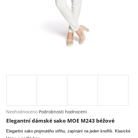
a
j
í
t
?
HLEDAT
D
o
p
Průměrné
Neohodnoceno
Podrobnosti hodnocení
hodnocení
o
Elegantní dámské sako MOE M243 béžové
produktu
r
je
u
Elegantní sako projmutého střihu, zapínání na jeden knoflík. Klasické
0,0