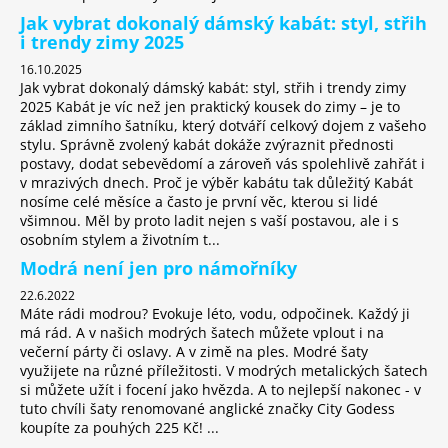
Jak vybrat dokonalý dámský kabát: styl, střih
i trendy zimy 2025
16.10.2025
Jak vybrat dokonalý dámský kabát: styl, střih i trendy zimy
2025 Kabát je víc než jen praktický kousek do zimy – je to
základ zimního šatníku, který dotváří celkový dojem z vašeho
stylu. Správně zvolený kabát dokáže zvýraznit přednosti
postavy, dodat sebevědomí a zároveň vás spolehlivě zahřát i
v mrazivých dnech. Proč je výběr kabátu tak důležitý Kabát
nosíme celé měsíce a často je první věc, kterou si lidé
všimnou. Měl by proto ladit nejen s vaší postavou, ale i s
osobním stylem a životním t...
Modrá není jen pro námořníky
22.6.2022
Máte rádi modrou? Evokuje léto, vodu, odpočinek. Každý ji
má rád. A v našich modrých šatech můžete vplout i na
večerní párty či oslavy. A v zimě na ples. Modré šaty
využijete na různé příležitosti. V modrých metalických šatech
si můžete užít i focení jako hvězda. A to nejlepší nakonec - v
tuto chvíli šaty renomované anglické značky City Godess
koupíte za pouhých 225 Kč! ...