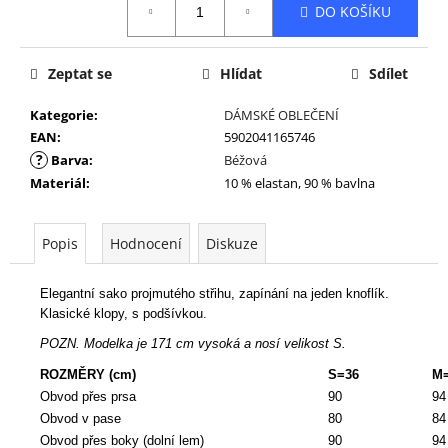
DO KOŠÍKU
cena:
Zeptat se
Hlídat
Sdílet
Kategorie
:
DÁMSKÉ OBLEČENÍ
EAN
:
5902041165746
?
Barva
:
Béžová
Materiál
:
10 % elastan, 90 % bavlna
Popis
Hodnocení
Diskuze
Elegantní sako projmutého střihu, zapínání na jeden knoflík.
Klasické klopy, s podšívkou.
POZN. Modelka je 171 cm vysoká a nosí velikost S.
ROZMĚRY (cm)
S=36
M
Obvod přes prsa
90
94
Obvod v pase
80
84
Obvod přes boky (dolní lem)
90
94