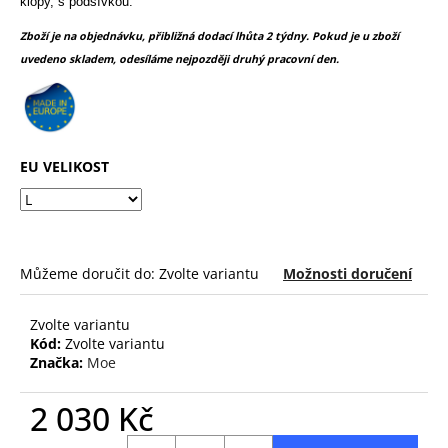
č
klopy, s podšívkou.
z
u
5
Zboží je na objednávku, přibližná dodací lhůta 2 týdny. Pokud je u zboží
j
hvězdiček.
uvedeno skladem, odesíláme nejpozději druhý pracovní den.
e
m
e
EU VELIKOST
Můžeme doručit do:
Zvolte variantu
Možnosti doručení
Zvolte variantu
Kód:
Zvolte variantu
Značka:
Moe
2 030 Kč
Měrná