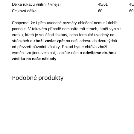
Délka rukávu vnitřní / vnější
45/61
45
Celková délka
60
60
Chápeme, že i přes uvedené rozměry oblečení nemusí dobře
padnout. V takovém případě nemusíte mít strach, stačí vyplnit
vratku, která je součástí faktury, nebo
formulář
uvedený na
stránkách a
zboží zaslat zpět
na naši adresu do dvou týdnů
od převzetí původní zásilky. Pokud byste chtěl/a zboží
vyměnit za jinou velikost,
napište nám
a
odešleme druhou
zásilku na naše náklady
.