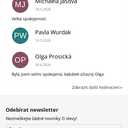
Michaela Jašová
MJ
Hodnocení obchodu je 5 z 5 hvězdiček.
18.5.2026
Velká spokojenost.
Pavla Wurdak
PW
Hodnocení obchodu je 5 z 5 hvězdiček.
14.5.2026
Olga Prosická
OP
Hodnocení obchodu je 5 z 5 hvězdiček.
30.4.2026
Byla jsem velmi spokojená, kabátek úžasný Olga
Zobrazit další hodnocení
Z
á
Odebírat newsletter
p
Nezmeškejte žádné novinky či slevy!
a