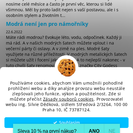
č
nosíme celé měsíce a často je první věc, kterou si lidé
u
všimnou. Měl by proto ladit nejen s vaší postavou, ale i s
j
osobním stylem a životním t...
e
Modrá není jen pro námořníky
m
22.6.2022
e
Máte rádi modrou? Evokuje léto, vodu, odpočinek. Každý ji
má rád. A v našich modrých šatech můžete vplout i na
večerní párty či oslavy. A v zimě na ples. Modré šaty
využijete na různé příležitosti. V modrých metalických šatech
si můžete užít i focení jako hvězda. A to nejlepší nakonec - v
tuto chvíli šaty renomované anglické značky City Godess
koupíte za pouhých 225 Kč! ...
Používáme cookies, abychom Vám umožnili pohodlné
prohlížení webu a díky analýze provozu webu neustále
zlepšovali jeho funkce, výkon a použitelnost. Zde si
sd
můžete přečíst
Zásady souborů cookies
. Provozovatel
webu ing. Silvie Dědková, sídlem Středová 2/3264, 100 00
Praha 10, IČ 73787124.
Vytvořil Shoptet
Souhlasím
Copyright 2026
SD-Fashion.cz
. Všechna práva vyhrazena.
Upravit nastavení cookies
Sleva 10 % na první nákup?​
ANO
NE