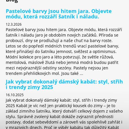
a
Pastelové barvy jsou hitem jara. Objevte
j
módu, která rozzáří šatník i náladu.
í
12.3.2026
t
Pastelové barvy jsou hitem jara. Objevte módu, která rozzáří
šatník i náladu Jaro je obdobím nových začátků. Příroda se
?
probouzí, dny se prodlužují a naše chuť na barvy roste.
Letos se do popředí módních trendů vrací pastelové barvy,
které přinášejí do šatníku jemnost, svěžest a optimismus.
Módní kolekce pro jaro a léto potvrzují, že světle růžová,
mentolová, máslově žlutá nebo jemná modrá budou patřit
HLEDAT
mezi nejvýraznější odstíny sezóny. Pastely nejsou jen
trendem přehlídkových mol. Jsou také ...
Jak vybrat dokonalý dámský kabát: styl, střih
i trendy zimy 2025
D
16.10.2025
o
Jak vybrat dokonalý dámský kabát: styl, střih i trendy zimy
p
2025 Kabát je víc než jen praktický kousek do zimy – je to
o
základ zimního šatníku, který dotváří celkový dojem z vašeho
r
stylu. Správně zvolený kabát dokáže zvýraznit přednosti
postavy, dodat sebevědomí a zároveň vás spolehlivě zahřát i
u
v mrazivých dnech. Proč je výběr kabátu tak důležitý Kabát