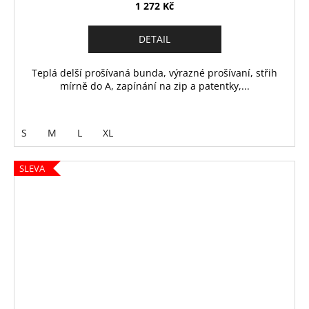
1 272 Kč
DETAIL
Teplá delší prošívaná bunda, výrazné prošívaní, střih
mírně do A, zapínání na zip a patentky,...
S
M
L
XL
SLEVA