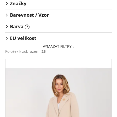
t
č
Značky
ů
u
j
Barevnost / Vzor
e
m
Barva
?
e
EU velikost
VYMAZAT FILTRY
Položek k zobrazení:
25
V
ý
p
i
s
p
r
o
d