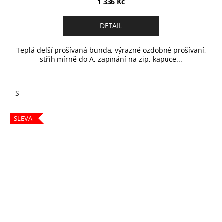
1 336 Kč
DETAIL
Teplá delší prošívaná bunda, výrazné ozdobné prošívaní,
střih mírně do A, zapínání na zip, kapuce...
S
SLEVA