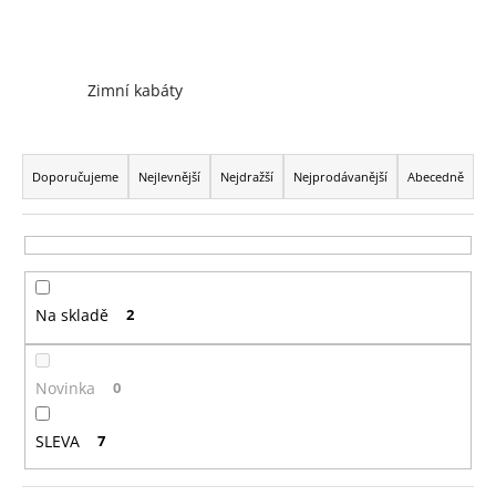
a
j
í
Zimní kabáty
t
?
Ř
a
Doporučujeme
Nejlevnější
Nejdražší
Nejprodávanější
Abecedně
z
e
HLEDAT
n
í
Na skladě
2
p
r
D
o
o
Novinka
0
p
d
o
u
SLEVA
7
r
k
u