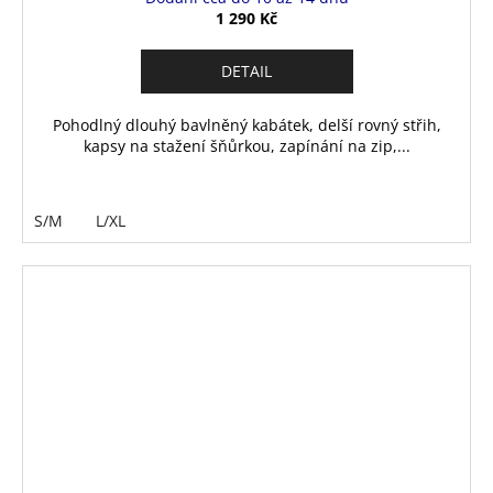
1 290 Kč
DETAIL
Pohodlný dlouhý bavlněný kabátek, delší rovný střih,
kapsy na stažení šňůrkou, zapínání na zip,...
S/M
L/XL