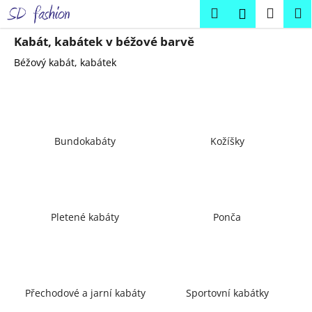
K
Přejít
Hledat
Náku
M
Přihlášení
na
o
obsah
Zpět
Zpět
košík
š
Kabát, kabátek v béžové barvě
í
Béžový kabát, kabátek
C
k
o
p
o
Bundokabáty
Kožíšky
t
ř
e
b
u
Pletené kabáty
Ponča
j
e
t
e
Přechodové a jarní kabáty
Sportovní kabátky
n