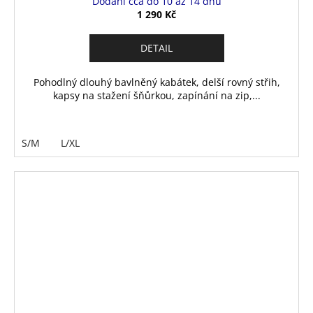
Dodání cca do 10 až 14 dnů
1 290 Kč
DETAIL
Pohodlný dlouhý bavlněný kabátek, delší rovný střih,
kapsy na stažení šňůrkou, zapínání na zip,...
S/M
L/XL