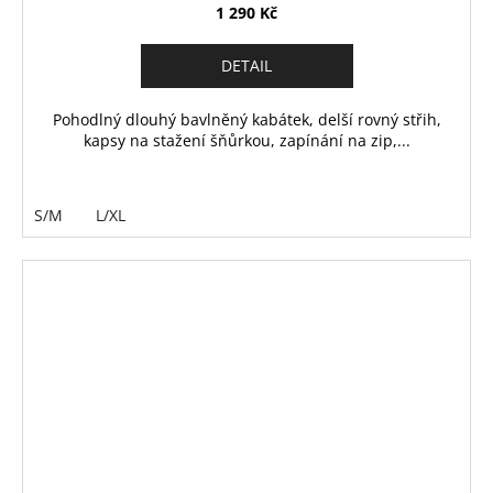
1 290 Kč
DETAIL
Pohodlný dlouhý bavlněný kabátek, delší rovný střih,
kapsy na stažení šňůrkou, zapínání na zip,...
S/M
L/XL