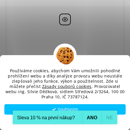
Používáme cookies, abychom Vám umožnili pohodlné
prohlížení webu a díky analýze provozu webu neustále
zlepšovali jeho funkce, výkon a použitelnost. Zde si
můžete přečíst
Zásady souborů cookies
. Provozovatel
webu ing. Silvie Dědková, sídlem Středová 2/3264, 100 00
Praha 10, IČ 73787124.
Souhlasím
Plyšové sako MOE M808 béžové
Sleva 10 % na první nákup?​
ANO
NE
Nastavení
Dodání cca do 10 až 14 dnů
2 390 Kč