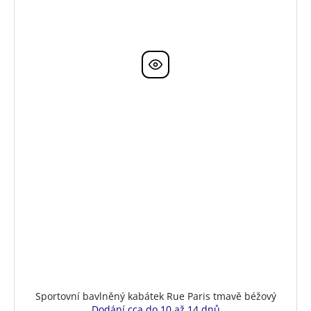
Sportovní bavlněný kabátek Rue Paris tmavě béžový
Dodání cca do 10 až 14 dnů