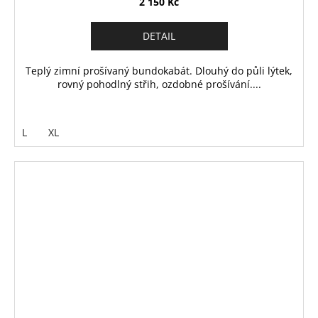
2 150 Kč
DETAIL
Teplý zimní prošívaný bundokabát. Dlouhý do půli lýtek,
rovný pohodlný střih, ozdobné prošívání....
L
XL