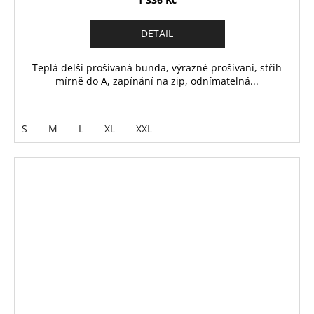
DETAIL
Teplá delší prošívaná bunda, výrazné prošívaní, střih
mírně do A, zapínání na zip, odnímatelná...
S
M
L
XL
XXL