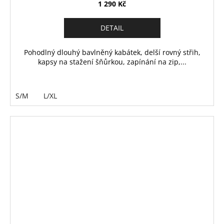
1 290 Kč
DETAIL
Pohodlný dlouhý bavlněný kabátek, delší rovný střih,
kapsy na stažení šňůrkou, zapínání na zip,...
S/M
L/XL