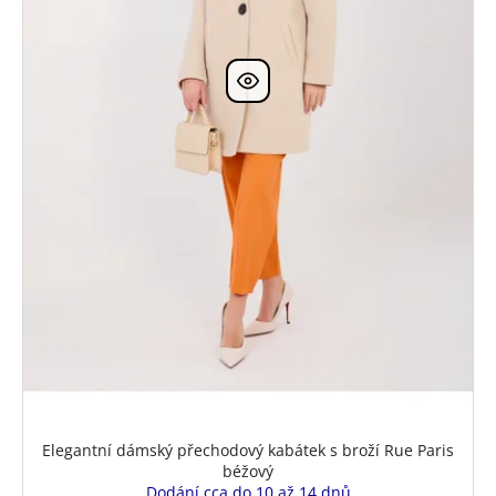
u
k
t
ů
Elegantní dámský přechodový kabátek s broží Rue Paris
béžový
Dodání cca do 10 až 14 dnů