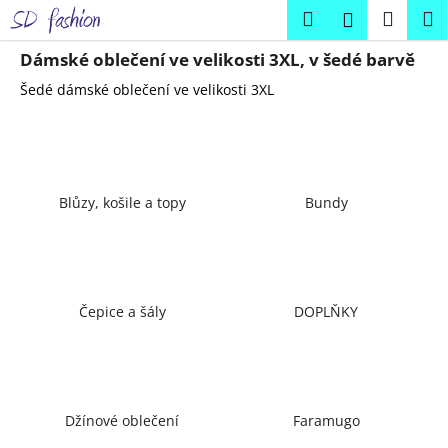
K
Přejít
Hledat
Náku
M
Přihlášení
na
o
obsah
Zpět
Zpět
košík
š
Dámské oblečení ve velikosti 3XL, v šedé barvě
í
Šedé dámské oblečení ve velikosti 3XL
C
k
o
p
o
Blůzy, košile a topy
Bundy
t
ř
e
b
u
Čepice a šály
DOPLŇKY
j
e
t
e
Džínové oblečení
Faramugo
n