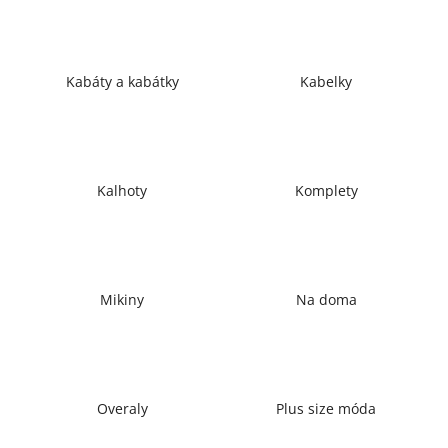
a
j
í
Kabáty a kabátky
Kabelky
t
?
Kalhoty
Komplety
HLEDAT
Mikiny
Na doma
D
o
p
o
r
Overaly
Plus size móda
u