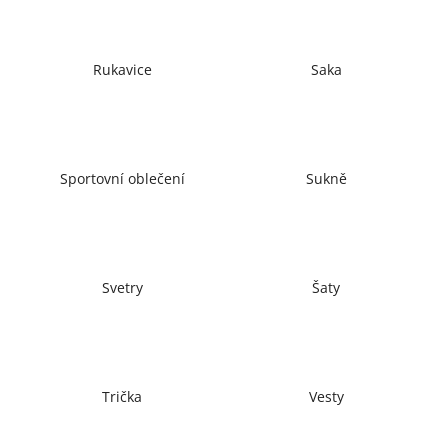
č
u
j
e
Rukavice
Saka
m
e
Sportovní oblečení
Sukně
Svetry
Šaty
Trička
Vesty