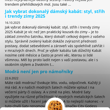
trendem přehlídkových mol. Jsou také ...
Jak vybrat dokonalý dámský kabát: styl, střih
i trendy zimy 2025
16.10.2025
Jak vybrat dokonalý dámský kabát: styl, střih i trendy zimy
2025 Kabát je víc než jen praktický kousek do zimy – je to
základ zimního šatníku, který dotváří celkový dojem z vašeho
stylu. Správně zvolený kabát dokáže zvýraznit přednosti
postavy, dodat sebevědomí a zároveň vás spolehlivě zahřát i
v mrazivých dnech. Proč je výběr kabátu tak důležitý Kabát
nosíme celé měsíce a často je první věc, kterou si lidé
všimnou. Měl by proto ladit nejen s vaší postavou, ale i s
osobním stylem a životním t...
Modrá není jen pro námořníky
22.6.2022
Máte rádi modrou? Evokuje léto, vodu, odpočinek. Každý ji
má rád. A v našich modrých šatech můžete vplout i na
večerní párty či oslavy. A v zimě na ples. Modré šaty
využijete na různé příležitosti. V modrých metalických šatech
si můžete užít i focení jako hvězda. A to nejlepší nakonec - v
tuto chvíli šaty renomované anglické značky City Godess