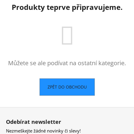
Produkty teprve připravujeme.
Můžete se ale podívat na ostatní kategorie.
ZPĚT DO OBCHODU
Z
á
Odebírat newsletter
p
Nezmeškejte žádné novinky či slevy!