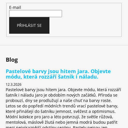
a
t
E-mail
í
PŘIHLÁSIT SE
Blog
Pastelové barvy jsou hitem jara. Objevte
módu, která rozzáří šatník i náladu.
12.3.2026
Pastelové barvy jsou hitem jara. Objevte módu, která rozzáří
šatník i náladu Jaro je obdobím nových začátků. Příroda se
probouzí, dny se prodlužují a naše chuť na barvy roste.
Letos se do popředí módních trendů vrací pastelové barvy,
které přinášejí do šatníku jemnost, svěžest a optimismus.
Módní kolekce pro jaro a léto potvrzují, že světle růžová,
mentolová, máslově žlutá nebo jemná modrá budou patřit
mezi nejvýraznější odstíny sezóny. Pastely nejsou jen