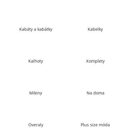
a
j
í
t
Kabáty a kabátky
Kabelky
?
Kalhoty
Komplety
HLEDAT
D
Mikiny
Na doma
o
p
o
r
u
Overaly
Plus size móda