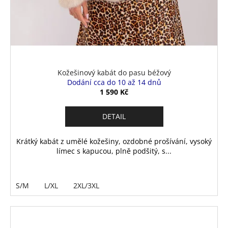
Kožešinový kabát do pasu béžový
Dodání cca do 10 až 14 dnů
1 590 Kč
DETAIL
Krátký kabát z umělé kožešiny, ozdobné prošívání, vysoký
límec s kapucou, plně podšitý, s...
S/M
L/XL
2XL/3XL