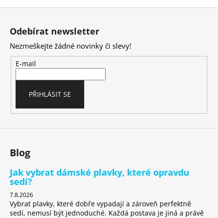
v
Z
l
á
á
Odebírat newsletter
d
p
a
Nezmeškejte žádné novinky či slevy!
a
c
t
E-mail
í
í
p
r
PŘIHLÁSIT SE
v
k
y
v
ý
Blog
p
i
Jak vybrat dámské plavky, které opravdu
s
sedí?
u
7.8.2026
Vybrat plavky, které dobře vypadají a zároveň perfektně
sedí, nemusí být jednoduché. Každá postava je jiná a právě