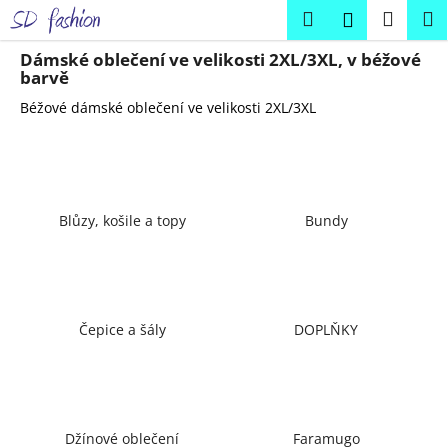
K
Přejít
Hledat
Náku
M
Přihlášení
na
o
obsah
Zpět
Zpět
košík
š
Dámské oblečení ve velikosti 2XL/3XL, v béžové
barvě
í
C
Béžové dámské oblečení ve velikosti 2XL/3XL
k
o
p
o
t
Blůzy, košile a topy
Bundy
ř
e
b
u
Čepice a šály
DOPLŇKY
j
e
t
e
Džínové oblečení
Faramugo
n