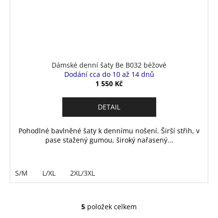
Dámské denní šaty Be B032 béžové
Dodání cca do 10 až 14 dnů
1 550 Kč
DETAIL
Pohodlné bavlněné šaty k dennímu nošení. Širší střih, v
pase stažený gumou, široký nařasený...
S/M
L/XL
2XL/3XL
5
položek celkem
O