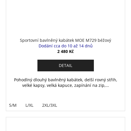
Sportovní bavlněný kabátek MOE M729 béžový
Dodání cca do 10 až 14 dnů
2 480 Kč
DETAIL
Pohodlný dlouhý bavlněný kabátek, delší rovný střih,
velké kapsy, velká kapuce, zapínání na zip,...
S/M
L/XL
2XL/3XL