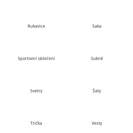
č
u
j
e
Rukavice
Saka
m
e
Sportovní oblečení
Sukně
Svetry
Šaty
Trička
Vesty