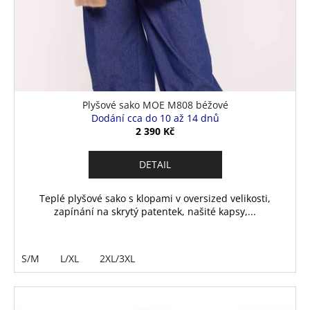
Plyšové sako MOE M808 béžové
Dodání cca do 10 až 14 dnů
2 390 Kč
DETAIL
Teplé plyšové sako s klopami v oversized velikosti,
zapínání na skrytý patentek, našité kapsy,...
S/M
L/XL
2XL/3XL