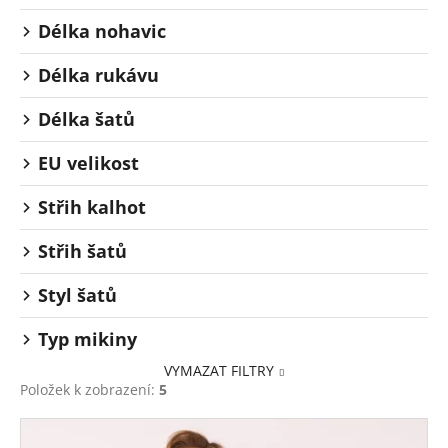
Délka nohavic
Délka rukávu
Délka šatů
EU velikost
Střih kalhot
Střih šatů
Styl šatů
Typ mikiny
VYMAZAT FILTRY
Položek k zobrazení:
5
V