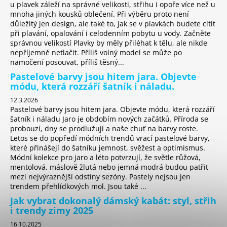
u plavek záleží na správné velikosti, střihu i opoře více než u
mnoha jiných kousků oblečení. Při výběru proto není
důležitý jen design, ale také to, jak se v plavkách budete cítit
při plavání, opalování i celodenním pobytu u vody. Začněte
správnou velikostí Plavky by měly přiléhat k tělu, ale nikde
nepříjemně netlačit. Příliš volný model se může po
namočení posouvat, příliš těsný...
Pastelové barvy jsou hitem jara. Objevte
módu, která rozzáří šatník i náladu.
12.3.2026
Pastelové barvy jsou hitem jara. Objevte módu, která rozzáří
šatník i náladu Jaro je obdobím nových začátků. Příroda se
probouzí, dny se prodlužují a naše chuť na barvy roste.
Letos se do popředí módních trendů vrací pastelové barvy,
které přinášejí do šatníku jemnost, svěžest a optimismus.
Módní kolekce pro jaro a léto potvrzují, že světle růžová,
mentolová, máslově žlutá nebo jemná modrá budou patřit
mezi nejvýraznější odstíny sezóny. Pastely nejsou jen
trendem přehlídkových mol. Jsou také ...
Jak vybrat dokonalý dámský kabát: styl, střih
i trendy zimy 2025
16.10.2025