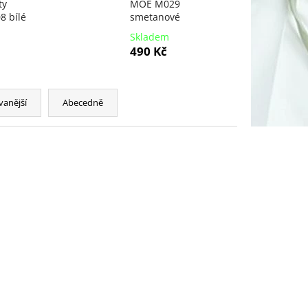
ty
MOE M029
 bílé
smetanové
Skladem
490 Kč
vanější
Abecedně
NOVINKA