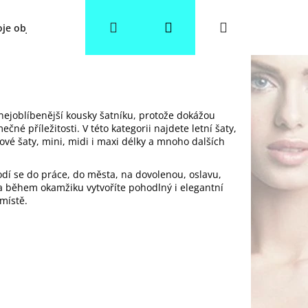
Hledat
Přihlášení
Nákupní
je objednávka
Věrnostní slevy
Obchodní podmínky
košík
nejoblíbenější kousky šatníku, protože dokážou
čné příležitosti. V této kategorii najdete letní šaty,
lové šaty, mini, midi i maxi délky a mnoho dalších
dí se do práce, do města, na dovolenou, oslavu,
y a během okamžiku vytvoříte pohodlný i elegantní
místě.