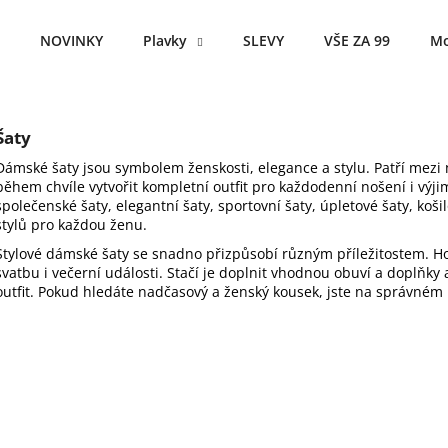
NOVINKY
Plavky
SLEVY
VŠE ZA 99
Mo
Co potřebujete najít?
Šaty
Dámské šaty jsou symbolem ženskosti, elegance a stylu. Patří mezi 
HLEDAT
během chvíle vytvořit kompletní outfit pro každodenní nošení i výjime
společenské šaty, elegantní šaty, sportovní šaty, úpletové šaty, koši
stylů pro každou ženu.
Stylové dámské šaty se snadno přizpůsobí různým příležitostem. Ho
Doporučujeme
svatbu i večerní události. Stačí je doplnit vhodnou obuví a doplňk
outfit. Pokud hledáte nadčasový a ženský kousek, jste na správném 