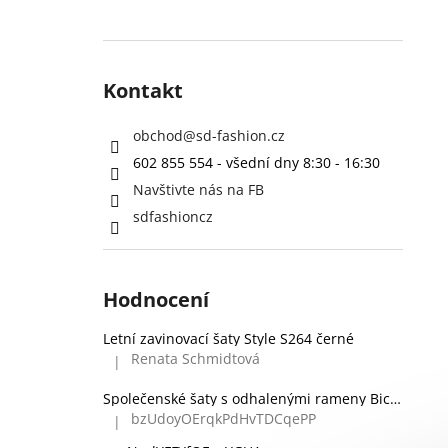
Kontakt
obchod
@
sd-fashion.cz
602 855 554 - všední dny 8:30 - 16:30
Navštivte nás na FB
sdfashioncz
Hodnocení
Letní zavinovací šaty Style S264 černé
Renata Schmidtová
|
Hodnocení produktu je 5 z 5 hvězdiček.
Společenské šaty s odhalenými rameny Bicotone 336 zelené
bzUdoyOErqkPdHvTDCqePP
|
Hodnocení produktu je 5 z 5 hvězdiček.