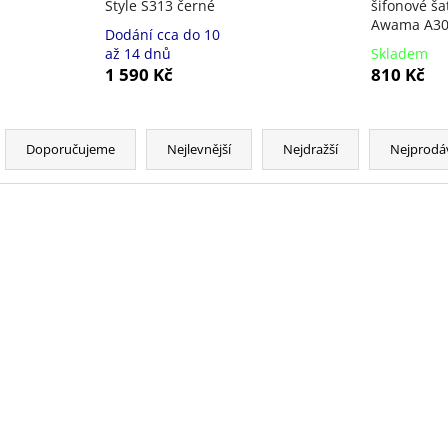
Style S313 černé
šifonové ša
Awama A308
Dodání cca do 10
až 14 dnů
Skladem
1 590 Kč
810 Kč
Ř
a
Doporučujeme
Nejlevnější
Nejdražší
Nejprodá
z
e
n
V
NOVINKA
NOVINKA
í
ý
p
p
r
i
o
s
d
p
u
r
k
o
t
d