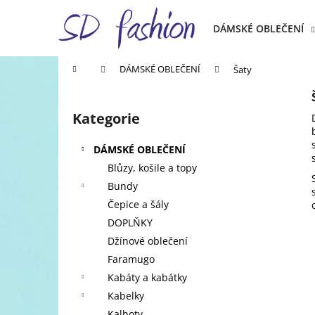
K
Přejít
na
o
DÁMSKÉ OBLEČENÍ
obsah
Zpět
Zpět
š
do
do
í
Domů
DÁMSKÉ OBLEČENÍ
Šaty
k
obchodu
obchodu
P
o
Kategorie
Přeskočit
s
kategorie
t
DÁMSKÉ OBLEČENÍ
r
Blůzy, košile a topy
a
Bundy
n
Čepice a šály
n
DOPLŇKY
í
Džínové oblečení
p
Faramugo
a
Kabáty a kabátky
n
Kabelky
e
Kalhoty