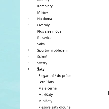
l
Komplety
Mikiny
Na doma
Overaly
Plus size móda
Rukavice
Saka
Sportovní oblečení
Sukně
Svetry
Šaty
Elegantní / do práce
Letní šaty
Malé černé
Maxišaty
Minišaty
Plesové šaty dlouhé